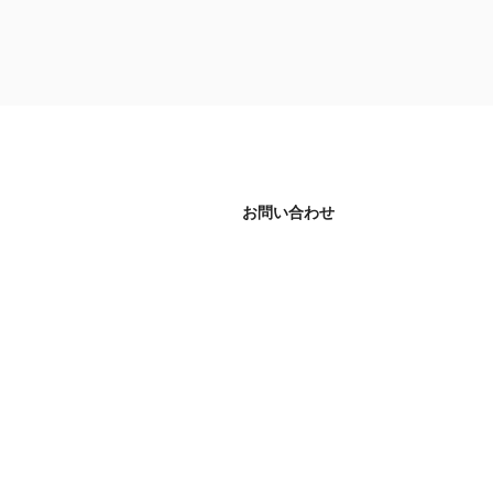
コ
ン
テ
ン
ツ
へ
ス
キ
お問い合わせ
ッ
プ